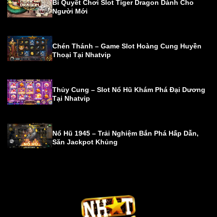
Bí Quyết Chơi Slot Tiger Dragon Dành Cho
Người Mới
Chén Thánh – Game Slot Hoàng Cung Huyền
Thoại Tại Nhatvip
Thủy Cung – Slot Nổ Hũ Khám Phá Đại Dương
Tại Nhatvip
Nổ Hũ 1945 – Trải Nghiệm Bắn Phá Hấp Dẫn,
Săn Jackpot Khủng