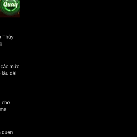
a Thúy
g.
h các mức
 lâu dài
 chơi.
ame.
m quen