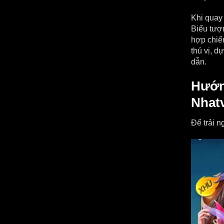
Khi quay
Biểu tượn
hợp chiế
thú vị, d
dẫn.
Hướn
Nhat
Để trải n