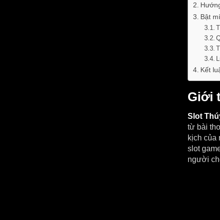
Hướng
Bật mí
T
Q
T
L
Kết lu
Giới 
Slot Thú
từ bài th
kịch của 
slot game
người ch