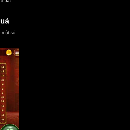
ể bắt
quả
o một số