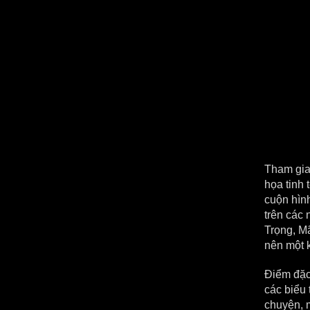
Tham gia
họa tinh
cuộn hình
trên các 
Trọng, Mã
nên một 
Điểm đặc 
các biểu
chuyện, 