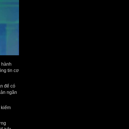
n hành
ông tin cơ
ản để có
oản ngân
m kiếm
ợng