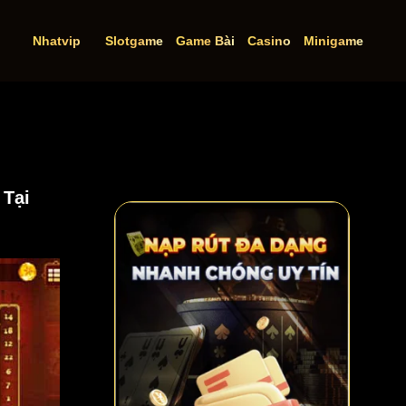
Nhatvip
Slotgame
Game Bài
Casino
Minigame
 Tại