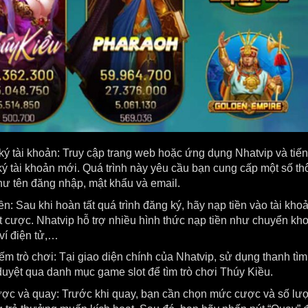
ý tài khoản: Truy cập trang web hoặc ứng dụng Nhatvip và tiế
ý tài khoản mới. Quá trình này yêu cầu bạn cung cấp một số th
ư tên đăng nhập, mật khẩu và email.
ền: Sau khi hoàn tất quá trình đăng ký, hãy nạp tiền vào tài kho
t cược. Nhatvip hỗ trợ nhiều hình thức nạp tiền như chuyển kh
ví điện tử,…
ếm trò chơi: Tại giao diện chính của Nhatvip, sử dụng thanh tì
uyệt qua danh mục game slot để tìm trò chơi Thúy Kiều.
ược và quay: Trước khi quay, bạn cần chọn mức cược và số lư